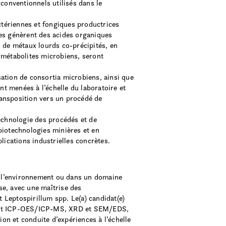
conventionnels utilisés dans le
ctériennes et fongiques productrices
es génèrent des acides organiques
on de métaux lourds co-précipités, en
 métabolites microbiens, seront
isation de consortia microbiens, ainsi que
t menées à l’échelle du laboratoire et
ransposition vers un procédé de
technologie des procédés et de
 biotechnologies minières et en
lications industrielles concrètes.
de l’environnement ou dans un domaine
se, avec une maîtrise des
 Leptospirillum spp. Le(a) candidat(e)
ment ICP-OES/ICP-MS, XRD et SEM/EDS,
n et conduite d’expériences à l’échelle