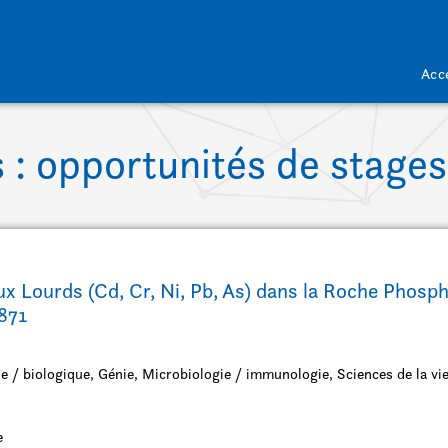
Acc
s : opportunités de stages
aux Lourds (Cd, Cr, Ni, Pb, As) dans la Roche Phos
-871
e / biologique, Génie, Microbiologie / immunologie, Sciences de la vi
e