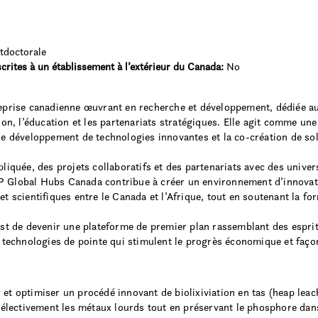
tdoctorale
crites à un établissement à l’extérieur du Canada:
No
rise canadienne œuvrant en recherche et développement, dédiée au 
tion, l’éducation et les partenariats stratégiques. Elle agit comme un
 le développement de technologies innovantes et la co-création de so
pliquée, des projets collaboratifs et des partenariats avec des univer
P Global Hubs Canada contribue à créer un environnement d’innovat
et scientifiques entre le Canada et l’Afrique, tout en soutenant la for
 de devenir une plateforme de premier plan rassemblant des esprits 
x technologies de pointe qui stimulent le progrès économique et façon
 et optimiser un procédé innovant de biolixiviation en tas (heap lea
 sélectivement les métaux lourds tout en préservant le phosphore dans