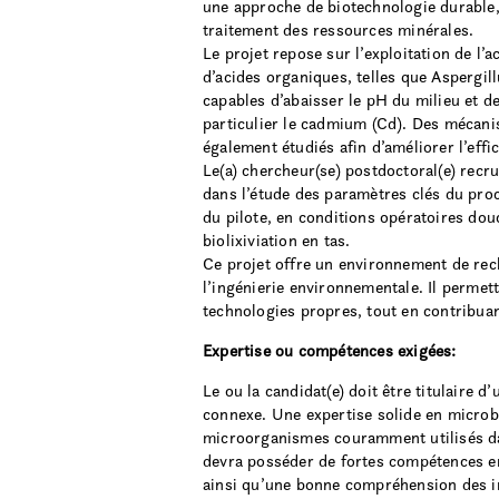
une approche de biotechnologie durable,
traitement des ressources minérales.
Le projet repose sur l’exploitation de 
d’acides organiques, telles que Asperg
capables d’abaisser le pH du milieu et de 
particulier le cadmium (Cd). Des mécani
également étudiés afin d’améliorer l’effi
Le(a) chercheur(se) postdoctoral(e) recru
dans l’étude des paramètres clés du proc
du pilote, en conditions opératoires dou
biolixiviation en tas.
Ce projet offre un environnement de rech
l’ingénierie environnementale. Il permet
technologies propres, tout en contribuant
Expertise ou compétences exigées:
Le ou la candidat(e) doit être titulaire
connexe. Une expertise solide en microbi
microorganismes couramment utilisés dans
devra posséder de fortes compétences 
ainsi qu’une bonne compréhension des in