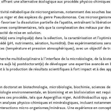
 offrant une alternative écologique aux procédés physico-chimiques 
l’activité métabolique de microorganismes, notamment des souches ba
illus niger et des espèces du genre Pseudomonas. Ces microorganism
favoriser la dissolution partielle de l’apatite, entraînant la libérati
smes complémentaires, tels que la complexation des métaux par des
cacité de mise en solution.
té(e) sera impliqué(e) dans la sélection, la caractérisation et l’optim
édé (pH, nutriments, aération, humidité). Des expérimentations seron
ces (température et pression atmosphériques), avec un objectif de t
erche multidisciplinaire à l’interface de la microbiologie, de la bio
tra au(à la) postdoctorant(e) de développer une expertise avancée en
 à la production de résultats scientifiques à fort impact et à des app
 d’un doctorat en biotechnologie, microbiologie, biochimie, sciences 
ologie environnementale, en biomining et en biolixiviation est requi
 ces procédés, tels que Aspergillus niger, Acidithiobacillus spp. et
en analyses physico-chimiques et minéralogiques, incluant notam
teractions micro-organismes/minéraux. Une expérience en conceptio